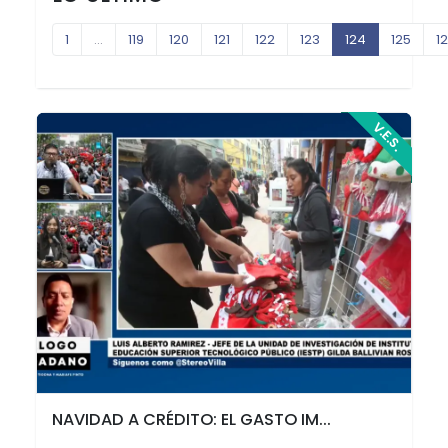
1
...
119
120
121
122
123
124
125
1
V.E.S.
NAVIDAD A CRÉDITO: EL GASTO IM...