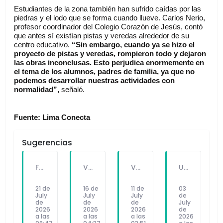
Estudiantes de la zona también han sufrido caídas por las 
piedras y el lodo que se forma cuando llueve. Carlos Nerio, 
profesor coordinador del Colegio Corazón de Jesús, contó 
que antes sí existían pistas y veredas alrededor de su 
centro educativo. 
“Sin embargo, cuando ya se hizo el 
proyecto de pistas y veredas, rompieron todo y dejaron 
las obras inconclusas. Esto perjudica enormemente en 
el tema de los alumnos, padres de familia, ya que no 
podemos desarrollar nuestras actividades con 
normalidad”,
 señaló.
Fuente: Lima Conecta
Sugerencias
FALLECE FORTUNATO CHUQUITAYPE ANDRADE, “EL CHOLO”, REFERENTE DE LA SOLIDARIDAD Y LA CULTURA EN VILLA EL SALVADOR
VILLA EL SALVADOR RECIBE A ANA CORREA PARA PRESENTAR LIBRO SOBRE MEMORIA, TEATRO Y RESISTENCIA DURANTE EL CONFLICTO ARMADO INTERNO.
VILLA EL SALVADOR: EL ALCALDE GUIDO IÑIGO PERALTA PRIORIZÓ CONCIERTO DE SOMOS PERÚ Y NO ASISTIÓ AL DESFILE ESCOLAR CÍVICO CULTURAL 2026
UNIVERSIDAD SEÑOR DE SIPÁN PRESENTÓ ROBOT HUMANOIDE DE ÚLTIMA GENERACIÓN PARA FORTALECER LA INVESTIGACIÓN Y LA FORMACIÓN ACADÉMICA
21 de
16 de
11 de
03
July
July
July
de
de
de
de
July
2026
2026
2026
de
a las
a las
a las
2026