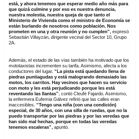
está, y ahora tenemos que esperar medio año más para 
que quizá culmine y por eso es nuestra denuncia, 
nuestra molestia, nuestra queja de que tanto el 
Ministerio de Vivienda como el ministro de Economía se 
están burlando de nosotros como población. Nos 
prometen en una y otra reunión y no cumplen”, 
expresó 
Sebastián Villayzán, dirigente vecinal del Sector 10, Grupo 
2A.
Además, el estado de las vías también ha motivado que los 
mototaxistas incrementen su tarifa. Asimismo, afecta a los 
conductores del lugar. 
“La pista está quedando llena de 
piedras puntiagudas y está malogrando demasiado las 
motos, los carritos. Hay vecinos que hacen su servicio 
con moto y les está perjudicando porque les está 
reventando las llantas”
, contó Cleufé Fajardo. Asimismo, 
la enfermera Eufemia Gálvez refirió que las calles eran 
inaccesibles. 
“Tengo una niña (con una condición) 
especial, de 30 años, con una silla de ruedas, que no la 
puedo transportar por las piedras y por las veredas que 
han sido mal hechas, porque en todas las veredas 
tenemos escaleras”, 
apuntó. 