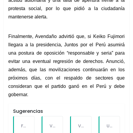
actitud autoritaria y una falta de apertura frente a la 
protesta social, por lo que pidió a la ciudadanía 
mantenerse alerta.
Finalmente, Avendaño advirtió que, si Keiko Fujimori 
llegara a la presidencia, Juntos por el Perú asumirá 
una postura de oposición “responsable y seria” para 
evitar una eventual regresión de derechos. Anunció, 
además, que las movilizaciones continuarán en los 
próximos días, con el respaldo de sectores que 
consideran que el partido ganó en el Perú y debe 
gobernar.
Sugerencias
FALLECE FORTUNATO CHUQUITAYPE ANDRADE, “EL CHOLO”, REFERENTE DE LA SOLIDARIDAD Y LA CULTURA EN VILLA EL SALVADOR
VILLA EL SALVADOR RECIBE A ANA CORREA PARA PRESENTAR LIBRO SOBRE MEMORIA, TEATRO Y RESISTENCIA DURANTE EL CONFLICTO ARMADO INTERNO.
VILLA EL SALVADOR: EL ALCALDE GUIDO IÑIGO PERALTA PRIORIZÓ CONCIERTO DE SOMOS PERÚ Y NO ASISTIÓ AL DESFILE ESCOLAR CÍVICO CULTURAL 2026
UNIVERSIDAD SEÑOR DE SIPÁN PRESENTÓ ROBOT HUMANOIDE DE ÚLTIMA GENERACIÓN PARA FORTALECER LA INVESTIGACIÓN Y LA FORMACIÓN ACADÉMICA