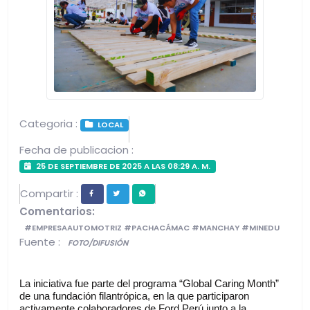
Categoria :
LOCAL
Fecha de publicacion :
25 DE SEPTIEMBRE DE 2025 A LAS 08:29 A. M.
Compartir :
Comentarios:
#EMPRESAAUTOMOTRIZ #PACHACÁMAC #MANCHAY #MINEDU
Fuente :
FOTO/DIFUSIÓN
La iniciativa fue parte del programa “Global Caring Month” 
de una fundación filantrópica, en la que participaron 
activamente colaboradores de Ford Perú junto a la 