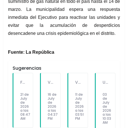
suministro de gas natural en todo el país hasta el 14 de 
marzo. La municipalidad espera una respuesta 
inmediata del Ejecutivo para reactivar las unidades y 
evitar que la acumulación de desperdicios 
desencadene una crisis epidemiológica en el distrito.
Fuente: La República
Sugerencias
FALLECE FORTUNATO CHUQUITAYPE ANDRADE, “EL CHOLO”, REFERENTE DE LA SOLIDARIDAD Y LA CULTURA EN VILLA EL SALVADOR
VILLA EL SALVADOR RECIBE A ANA CORREA PARA PRESENTAR LIBRO SOBRE MEMORIA, TEATRO Y RESISTENCIA DURANTE EL CONFLICTO ARMADO INTERNO.
VILLA EL SALVADOR: EL ALCALDE GUIDO IÑIGO PERALTA PRIORIZÓ CONCIERTO DE SOMOS PERÚ Y NO ASISTIÓ AL DESFILE ESCOLAR CÍVICO CULTURAL 2026
UNIVERSIDAD SEÑOR DE SIPÁN PRESENTÓ ROBOT HUMANOIDE DE ÚLTIMA GENERACIÓN PARA FORTALECER LA INVESTIGACIÓN Y LA FORMACIÓN ACADÉMICA
21 de
16 de
11 de
03
July
July
July
de
de
de
de
July
2026
2026
2026
de
a las
a las
a las
2026
08:47
04:37
03:51
a las
AM
PM
PM
10:03
AM