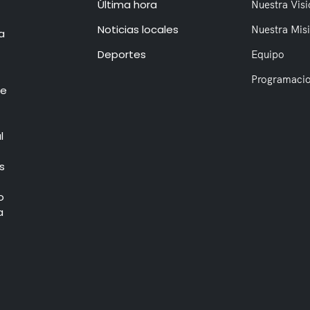
Última hora
Nuestra Visi
Noticias locales
Nuestra Mis
a
Deportes
Equipo
Programaci
de
l
s
o
a