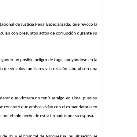
acional de Justicia Penal Especializada, que revocó la 
nculan con presuntos actos de corrupción durante su 
legando un posible peligro de fuga, apoyándose en la 
 de vínculos familiares y la relación laboral con una 
derar que Vizcarra no tenía arraigo en Lima, pues su 
se constató que ambos vivían con el exmandatario en 
s por el solo hecho de estar firmados por su esposa.
 de Ilo y el hospital de Moquegua. Su situación se 