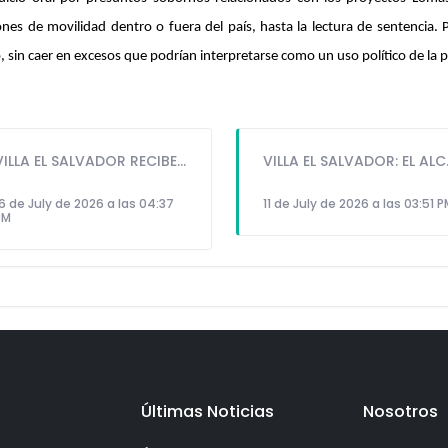
es de movilidad dentro o fuera del país, hasta la lectura de sentencia. Par
 sin caer en excesos que podrían interpretarse como un uso político de la p
VILLA EL SALVADOR RECIBE A ANA CORREA PARA PRESENTAR LIBRO SOBRE MEMORIA, TEATRO Y RESISTENCIA DURANTE EL CONFLICTO ARMADO INTERNO.
VILLA EL SALVADOR: EL ALCALDE 
6 de July de 2026 a las 04:37
11 de July de 2026 a las 03:51 
PM
Últimas Noticias
Nosotros