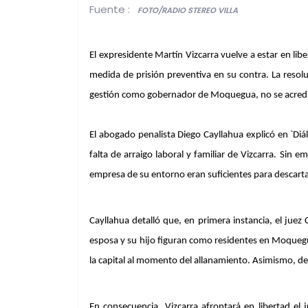
Fuente :
FOTO/RADIO STEREO VILLA
El expresidente Martín Vizcarra vuelve a estar en libe
medida de prisión preventiva en su contra. La resol
gestión como gobernador de Moquegua, no se acreditó
El abogado penalista Diego Cayllahua explicó en `Diá
falta de arraigo laboral y familiar de Vizcarra. Sin 
empresa de su entorno eran suficientes para descarta
Cayllahua detalló que, en primera instancia, el juez
esposa y su hijo figuran como residentes en Moquegu
la capital al momento del allanamiento. Asimismo, des
En consecuencia, Vizcarra afrontará en libertad el