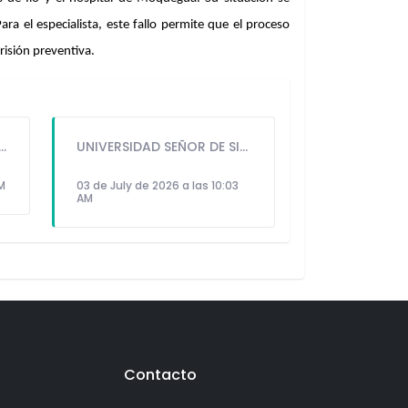
a el especialista, este fallo permite que el proceso 
risión preventiva.
GUIDO IÑIGO PERALTA PRIORIZÓ CONCIERTO DE SOMOS PERÚ Y NO ASISTIÓ AL DESFILE ESCOLAR CÍVICO CULTURAL 2026
UNIVERSIDAD SEÑOR DE SIPÁN PRESENTÓ ROBOT HUMANOIDE DE ÚLTIMA GENERACIÓN PARA FORTALECER LA INVESTIGACIÓN Y LA FORMACIÓN ACADÉMICA
PM
03 de July de 2026 a las 10:03
AM
Contacto