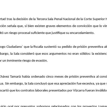
rtad tras la decisión de la Tercera Sala Penal Nacional de la Corte Superior N
ución señala que, si bien existen graves elementos de convicción que lo vi
 un riesgo procesal suficiente que justifique su encarcelamiento.
logo Ciudadano` que la fiscalía sustentó su pedido de prisión preventiva a
embargo, la Sala consideró que esos argumentos no eran sólidos: la existencia
r un inminente riesgo de evasión.
 Chávez Tamariz había ordenado cinco meses de prisión preventiva al consi
a. Sin embargo, la Sala concluyó que esa apreciación fue excesiva, ya que 
cartó que los contratos laborales presentados por Vizcarra fueran inválido
 juicio oral por presuntos sobornos relacionados con los proyectos Lomas