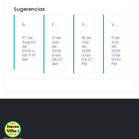
Sugerencias
A PEDIDO DEL PÚBLICO: "SEX Y DINERO" EL NUEVO SINGLE DE FATKINGBULLA
FALLECE FORTUNATO CHUQUITAYPE ANDRADE, “EL CHOLO”, REFERENTE DE LA SOLIDARIDAD Y LA CULTURA EN VILLA EL SALVADOR
VILLA EL SALVADOR RECIBE A ANA CORREA PARA PRESENTAR LIBRO SOBRE MEMORIA, TEATRO Y RESISTENCIA DURANTE EL CONFLICTO ARMADO INTERNO.
VILLA EL SALVADOR: EL ALCALDE GUIDO IÑIGO PERALTA PRIORIZÓ CONCIERTO DE SOMOS PERÚ Y NO ASISTIÓ AL DESFILE ESCOLAR CÍVICO CULTURAL 2026
07 de
21 de
16 de
11 de
August
July
July
July
de
de
de
de
2026 a
2026
2026
2026
las 11:10
a las
a las
a las
AM
08:47
04:37
03:51
AM
PM
PM