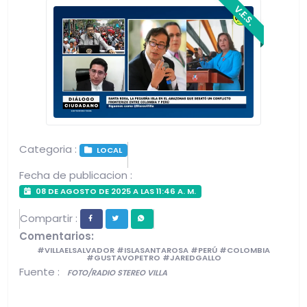
V.E.S.
Categoria :
LOCAL
Fecha de publicacion :
08 DE AGOSTO DE 2025 A LAS 11:46 A. M.
Compartir :
Comentarios:
#VILLAELSALVADOR #ISLASANTAROSA #PERÚ #COLOMBIA
#GUSTAVOPETRO #JAREDGALLO
Fuente :
FOTO/RADIO STEREO VILLA