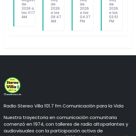
de
de
de
de
2026 a
2026
2026
2026
las 11:17
a las
a las
a las
AM
08:47
04:37
03:51
AM
PM
PM
Radio Stereo Villa 101.7 fm Comunicación para la Vida
Nuestra trayectoria en comunicación comunitaria
comenzó en 1974, con talleres de radio altoparlantes y
audiovisuales con la participación activa de