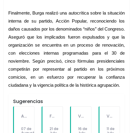
Finalmente, Burga realizó una autocrítica sobre la situación 
interna de su partido, Acción Popular, reconociendo los 
daños causados por los denominados “niños” del Congreso. 
Aseguró que los implicados fueron expulsados y que la 
organización se encuentra en un proceso de renovación, 
con elecciones internas programadas para el 30 de 
noviembre. Según precisó, cinco fórmulas presidenciales 
competirán por representar al partido en los próximos 
comicios, en un esfuerzo por recuperar la confianza 
ciudadana y la vigencia política de la histórica agrupación.
Sugerencias
A PEDIDO DEL PÚBLICO: "SEX Y DINERO" EL NUEVO SINGLE DE FATKINGBULLA
FALLECE FORTUNATO CHUQUITAYPE ANDRADE, “EL CHOLO”, REFERENTE DE LA SOLIDARIDAD Y LA CULTURA EN VILLA EL SALVADOR
VILLA EL SALVADOR RECIBE A ANA CORREA PARA PRESENTAR LIBRO SOBRE MEMORIA, TEATRO Y RESISTENCIA DURANTE EL CONFLICTO ARMADO INTERNO.
VILLA EL SALVADOR: EL ALCALDE GUIDO IÑIGO PERALTA PRIORIZÓ CONCIERTO DE SOMOS PERÚ Y NO ASISTIÓ AL DESFILE ESCOLAR CÍVICO CULTURAL 2026
07 de
21 de
16 de
11 de
August
July
July
July