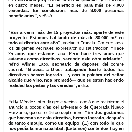
con recursos propios de la municipalidad”
 y culminará 
en cuatro meses. 
“El beneficio es para más de 4.000 
viviendas. En conclusión, más de 8.000 personas 
beneficiarias”,
 señaló.
“Van a venir más de 15 proyectos más, aparte de este 
proyecto. Estamos hablando de más de 30.000 m2 en 
todo el distrito este año”,
 adelantó Francia. Por otro lado, 
los dirigentes vecinales expresaron su satisfacción. 
“Hace 
25 años que estamos acá. Pero hace tres años que 
estamos como directivos, sacando esta obra adelante”,
refirió Wilmer Lapo, secretario de deportes del comité 
vecinal. 
“Gracias a Dios, trabajando fuerte todos los 
directivos hemos logrado —y con la palabra del señor 
alcalde que vino, nos prometió— que se estén haciendo 
realidad las pistas y las veredas”,
 indicó.
Eddy Méndez, otro dirigente vecinal, contó que recibieron el 
anuncio a pocos días del aniversario de Quebrada Nuevo 
Horizonte, que es el 16 de septiembre. 
“En dos gestiones 
que hacemos de esta directiva, hemos logrado, después 
de tanto empuje, como un equipo, (...) con todo lo que 
nos pedía la municipalidad. (Estamos) contentos hoy en 