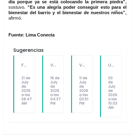
día porque ya se está colocando la primera piedra”,
sostuvo. 
“Es una alegría poder conseguir esto para el 
bienestar del barrio y el bienestar de nuestros niños”, 
afirmó.
Fuente: Lima Conecta
Sugerencias
FALLECE FORTUNATO CHUQUITAYPE ANDRADE, “EL CHOLO”, REFERENTE DE LA SOLIDARIDAD Y LA CULTURA EN VILLA EL SALVADOR
VILLA EL SALVADOR RECIBE A ANA CORREA PARA PRESENTAR LIBRO SOBRE MEMORIA, TEATRO Y RESISTENCIA DURANTE EL CONFLICTO ARMADO INTERNO.
VILLA EL SALVADOR: EL ALCALDE GUIDO IÑIGO PERALTA PRIORIZÓ CONCIERTO DE SOMOS PERÚ Y NO ASISTIÓ AL DESFILE ESCOLAR CÍVICO CULTURAL 2026
UNIVERSIDAD SEÑOR DE SIPÁN PRESENTÓ ROBOT HUMANOIDE DE ÚLTIMA GENERACIÓN PARA FORTALECER LA INVESTIGACIÓN Y LA FORMACIÓN ACADÉMICA
21 de
16 de
11 de
03
July
July
July
de
de
de
de
July
2026
2026
2026
de
a las
a las
a las
2026
08:47
04:37
03:51
a las
AM
PM
PM
10:03
AM