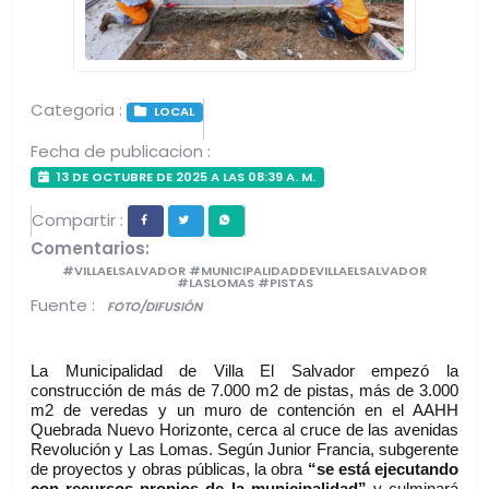
Categoria :
LOCAL
Fecha de publicacion :
13 DE OCTUBRE DE 2025 A LAS 08:39 A. M.
Compartir :
Comentarios:
#VILLAELSALVADOR #MUNICIPALIDADDEVILLAELSALVADOR
#LASLOMAS #PISTAS
Fuente :
FOTO/DIFUSIÓN
La Municipalidad de Villa El Salvador empezó la 
construcción de más de 7.000 m2 de pistas, más de 3.000 
m2 de veredas y un muro de contención en el AAHH 
Quebrada Nuevo Horizonte, cerca al cruce de las avenidas 
Revolución y Las Lomas. Según Junior Francia, subgerente 
de proyectos y obras públicas, la obra 
“se está ejecutando 