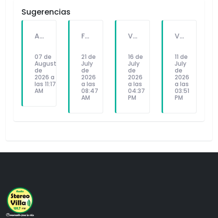
Sugerencias
A PEDIDO DEL PÚBLICO: "SEX Y DINERO" EL NUEVO SINGLE DE FATKINGBULLA
FALLECE FORTUNATO CHUQUITAYPE ANDRADE, “EL CHOLO”, REFERENTE DE LA SOLIDARIDAD Y LA CULTURA EN VILLA EL SALVADOR
VILLA EL SALVADOR RECIBE A ANA CORREA PARA PRESENTAR LIBRO SOBRE MEMORIA, TEATRO Y RESISTENCIA DURANTE EL CONFLICTO ARMADO INTERNO.
VILLA EL SALVADOR: EL ALCALDE GUIDO IÑIGO PERALTA PRIORIZÓ CONCIERTO DE SOMOS PERÚ Y NO ASISTIÓ AL DESFILE ESCOLAR CÍVICO CULTURAL 2026
07 de
21 de
16 de
11 de
August
July
July
July
de
de
de
de
2026 a
2026
2026
2026
las 11:17
a las
a las
a las
AM
08:47
04:37
03:51
AM
PM
PM