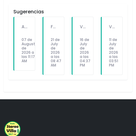
Sugerencias
A PEDIDO DEL PÚBLICO: "SEX Y DINERO" EL NUEVO SINGLE DE FATKINGBULLA
FALLECE FORTUNATO CHUQUITAYPE ANDRADE, “EL CHOLO”, REFERENTE DE LA SOLIDARIDAD Y LA CULTURA EN VILLA EL SALVADOR
VILLA EL SALVADOR RECIBE A ANA CORREA PARA PRESENTAR LIBRO SOBRE MEMORIA, TEATRO Y RESISTENCIA DURANTE EL CONFLICTO ARMADO INTERNO.
VILLA EL SALVADOR: EL ALCALDE GUIDO IÑIGO PERALTA PRIORIZÓ CONCIERTO DE SOMOS PERÚ Y NO ASISTIÓ AL DESFILE ESCOLAR CÍVICO CULTURAL 2026
07 de
21 de
16 de
11 de
August
July
July
July
de
de
de
de
2026 a
2026
2026
2026
las 11:17
a las
a las
a las
AM
08:47
04:37
03:51
AM
PM
PM