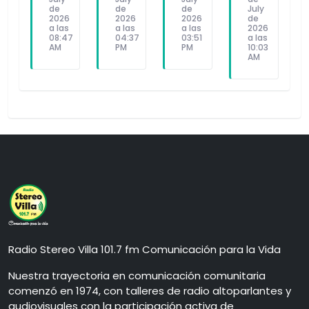
de
de
de
July
2026
2026
2026
de
a las
a las
a las
2026
08:47
04:37
03:51
a las
AM
PM
PM
10:03
AM
Radio Stereo Villa 101.7 fm Comunicación para la Vida
Nuestra trayectoria en comunicación comunitaria
comenzó en 1974, con talleres de radio altoparlantes y
audiovisuales con la participación activa de