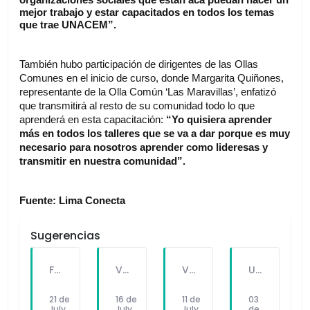
organizaciones sociales que están acá puedan hacer un 
mejor trabajo y estar capacitados en todos los temas 
que trae UNACEM”.
También hubo participación de dirigentes de las Ollas 
Comunes en el inicio de curso, donde Margarita Quiñones​, 
representante de la Olla Común ‘Las Maravillas’, enfatizó 
que transmitirá al resto de su comunidad todo lo que 
aprenderá en esta capacitación: 
“Yo quisiera aprender 
más en todos los talleres que se va a dar porque es muy 
necesario para nosotros aprender como lideresas y 
transmitir en nuestra comunidad”.
Fuente: Lima Conecta
Sugerencias
FALLECE FORTUNATO CHUQUITAYPE ANDRADE, “EL CHOLO”, REFERENTE DE LA SOLIDARIDAD Y LA CULTURA EN VILLA EL SALVADOR
VILLA EL SALVADOR RECIBE A ANA CORREA PARA PRESENTAR LIBRO SOBRE MEMORIA, TEATRO Y RESISTENCIA DURANTE EL CONFLICTO ARMADO INTERNO.
VILLA EL SALVADOR: EL ALCALDE GUIDO IÑIGO PERALTA PRIORIZÓ CONCIERTO DE SOMOS PERÚ Y NO ASISTIÓ AL DESFILE ESCOLAR CÍVICO CULTURAL 2026
UNIVERSIDAD SEÑOR DE SIPÁN PRESENTÓ ROBOT HUMANOIDE DE ÚLTIMA GENERACIÓN PARA FORTALECER LA INVESTIGACIÓN Y LA FORMACIÓN ACADÉMICA
21 de
16 de
11 de
03
July
July
July
de