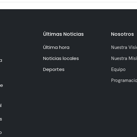
Últimas Noticias
Nosotros
Última hora
Nuestra Visi
Noticias locales
Nuestra Mis
a
Deportes
Equipo
Programaci
de
l
s
o