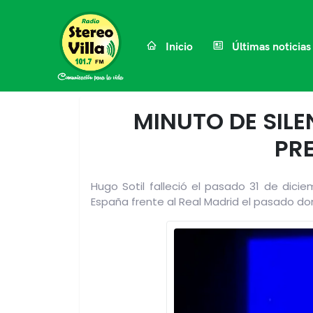
Inicio
Últimas noticias
MINUTO DE SILE
PRE
Hugo Sotil falleció el pasado 31 de dic
España frente al Real Madrid el pasado do