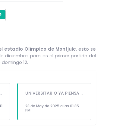
el
estadio Olímpico de Montjuic
, esto se
de diciembre, pero es el primer partido del
 domingo 12.
LAPADULA, VALERA LIDERA EL ATAQUE DE LA SELECCIÓN PERUANA
UNIVERSITARIO YA PIENSA EN OCTAVOS: ¿CUÁNDO SE JUGARÁN LOS CRUCES?
41
28 de May de 2025 a las 01:35
PM