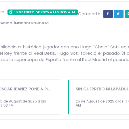
on :
16 DE ENERO DE 2025 A LAS 10:15 A. M.
Compartir :
TADIOOLÍMPICODEMONTJUIC
ilencio al histórico jugador peruano Hugo “Cholo” Sotil en 
l Rey frente al Real Betis. Hugo Sotil falleció el pasado 31 
ido la supercopa de España frente al Real Madrid el pasado
ÓSCAR IBÁÑEZ PONE A PUNTO A LA SELECCIÓN PARA ENFRENTAR A URUGUAY Y PARAGUAY
SIN GUERRERO NI 
25 de August de 2025 a las
25 de August de 2025 a las 11:
03:53 PM
AM