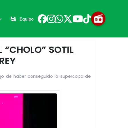
Equipo
L “CHOLO” SOTIL
 REY
uego de haber conseguido la supercopa de