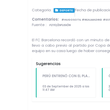
Categoria :
Fecha de publicaci
DEPORTE
Comentarios:
#HUGOSOTIL #REALMADRID #ES
Fuente :
FOTO/DIFUSIÓN
El FC Barcelona recordó con un minuto de s
llevo a cabo previo al partido por Copa de
equipo en su casa luego de haber consegu
Sugerencias
PERÚ ENTRENÓ CON EL PLANTEL COMPLETO Y BUSCA DAR EL GOLPE FRENTE A URUGUAY
03 de September de 2025 a las
11:47 AM