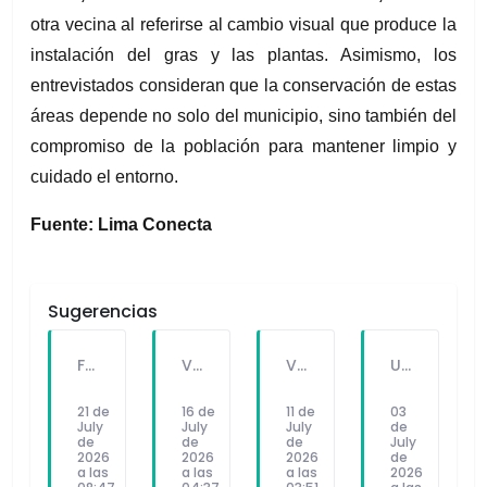
otra vecina al referirse al cambio visual que produce la 
instalación del gras y las plantas. Asimismo, los 
entrevistados consideran que la conservación de estas 
áreas depende no solo del municipio, sino también del 
compromiso de la población para mantener limpio y 
cuidado el entorno.
Fuente: Lima Conecta
Sugerencias
FALLECE FORTUNATO CHUQUITAYPE ANDRADE, “EL CHOLO”, REFERENTE DE LA SOLIDARIDAD Y LA CULTURA EN VILLA EL SALVADOR
VILLA EL SALVADOR RECIBE A ANA CORREA PARA PRESENTAR LIBRO SOBRE MEMORIA, TEATRO Y RESISTENCIA DURANTE EL CONFLICTO ARMADO INTERNO.
VILLA EL SALVADOR: EL ALCALDE GUIDO IÑIGO PERALTA PRIORIZÓ CONCIERTO DE SOMOS PERÚ Y NO ASISTIÓ AL DESFILE ESCOLAR CÍVICO CULTURAL 2026
UNIVERSIDAD SEÑOR DE SIPÁN PRESENTÓ ROBOT HUMANOIDE DE ÚLTIMA GENERACIÓN PARA FORTALECER LA INVESTIGACIÓN Y LA FORMACIÓN ACADÉMICA
21 de
16 de
11 de
03
July
July
July
de
de
de
de
July
2026
2026
2026
de
a las
a las
a las
2026