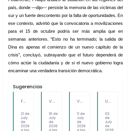
país, donde —dijo— persiste la memoria de las víctimas del 
sur y un fuerte descontento por la falta de oportunidades. En 
ese contexto, advirtió que la convocatoria a movilizaciones 
para el 15 de octubre podría ser más amplia que en 
semanas anteriores. “Esto no ha terminado; la salida de 
Dina es apenas el comienzo de un nuevo capítulo de la 
crisis”, concluyó, subrayando que el futuro dependerá de 
cómo actúe la ciudadanía y de si el nuevo gobierno logra 
encaminar una verdadera transición democrática.
Sugerencias
FALLECE FORTUNATO CHUQUITAYPE ANDRADE, “EL CHOLO”, REFERENTE DE LA SOLIDARIDAD Y LA CULTURA EN VILLA EL SALVADOR
VILLA EL SALVADOR RECIBE A ANA CORREA PARA PRESENTAR LIBRO SOBRE MEMORIA, TEATRO Y RESISTENCIA DURANTE EL CONFLICTO ARMADO INTERNO.
VILLA EL SALVADOR: EL ALCALDE GUIDO IÑIGO PERALTA PRIORIZÓ CONCIERTO DE SOMOS PERÚ Y NO ASISTIÓ AL DESFILE ESCOLAR CÍVICO CULTURAL 2026
UNIVERSIDAD SEÑOR DE SIPÁN PRESENTÓ ROBOT HUMANOIDE DE ÚLTIMA GENERACIÓN PARA FORTALECER LA INVESTIGACIÓN Y LA FORMACIÓN ACADÉMICA
21 de
16 de
11 de
03
July
July
July
de
de
de
de
July
2026
2026
2026
de
a las
a las
a las
2026