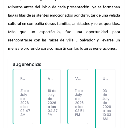
Minutos antes del inicio de cada presentación, ya se formaban 
largas filas de asistentes emocionados por disfrutar de una velada 
cultural en compañía de sus familias, amistades y seres queridos. 
Más que un espectáculo, fue una oportunidad para 
reencontrarse con las raíces de Villa El Salvador y llevarse un 
mensaje profundo para compartir con las futuras generaciones.
Sugerencias
FALLECE FORTUNATO CHUQUITAYPE ANDRADE, “EL CHOLO”, REFERENTE DE LA SOLIDARIDAD Y LA CULTURA EN VILLA EL SALVADOR
VILLA EL SALVADOR RECIBE A ANA CORREA PARA PRESENTAR LIBRO SOBRE MEMORIA, TEATRO Y RESISTENCIA DURANTE EL CONFLICTO ARMADO INTERNO.
VILLA EL SALVADOR: EL ALCALDE GUIDO IÑIGO PERALTA PRIORIZÓ CONCIERTO DE SOMOS PERÚ Y NO ASISTIÓ AL DESFILE ESCOLAR CÍVICO CULTURAL 2026
UNIVERSIDAD SEÑOR DE SIPÁN PRESENTÓ ROBOT HUMANOIDE DE ÚLTIMA GENERACIÓN PARA FORTALECER LA INVESTIGACIÓN Y LA FORMACIÓN ACADÉMICA
21 de
16 de
11 de
03
July
July
July
de
de
de
de
July
2026
2026
2026
de
a las
a las
a las
2026
08:47
04:37
03:51
a las
AM
PM
PM
10:03
AM