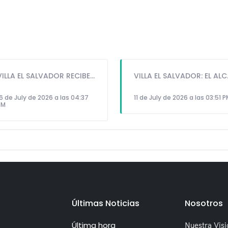
VILLA EL SALVADOR RECIBE A ANA CORREA PARA PRESENTAR LIBRO SOBRE MEMORIA, TEATRO Y RESISTENCIA DURANTE EL CONFLICTO ARMADO INTERNO.
VILLA EL SALVADOR: EL ALCALDE 
6 de July de 2026 a las 04:37
11 de July de 2026 a las 03:51 
PM
Últimas Noticias
Nosotros
Última hora
Nuestra Visi