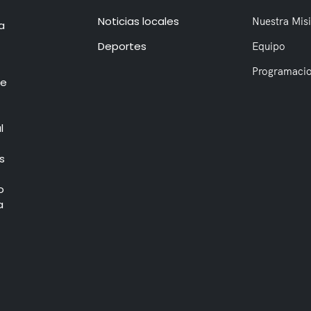
Noticias locales
Nuestra Mis
a
Deportes
Equipo
Programaci
de
l
s
o
a