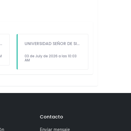
GUIDO IÑIGO PERALTA PRIORIZÓ CONCIERTO DE SOMOS PERÚ Y NO ASISTIÓ AL DESFILE ESCOLAR CÍVICO CULTURAL 2026
UNIVERSIDAD SEÑOR DE SIPÁN PRESENTÓ ROBOT HUMANOIDE DE ÚLTIMA GENERACIÓN PARA FORTALECER LA INVESTIGACIÓN Y LA FORMACIÓN ACADÉMICA
PM
03 de July de 2026 a las 10:03
AM
Contacto
ón
Enviar mensaje