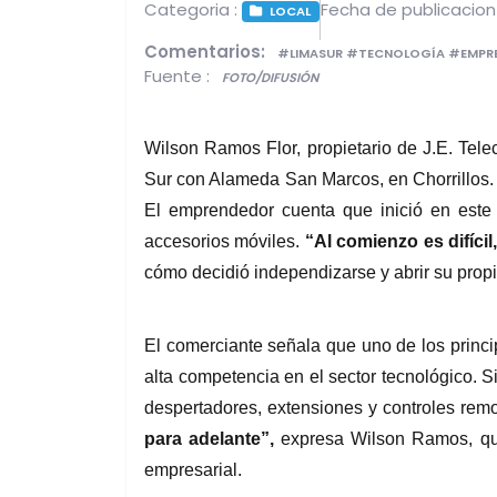
Categoria :
Fecha de publicacion
LOCAL
Comentarios:
#LIMASUR #TECNOLOGÍA #EMPR
Fuente :
FOTO/DIFUSIÓN
Wilson Ramos Flor, propietario de J.E. Tel
Sur con Alameda San Marcos, en Chorrillos. S
El emprendedor cuenta que inició en este 
accesorios móviles.
 “Al comienzo es difíci
cómo decidió independizarse y abrir su propi
El comerciante señala que uno de los princ
alta competencia en el sector tecnológico. S
despertadores, extensiones y controles rem
para adelante”, 
expresa Wilson Ramos, qui
empresarial.