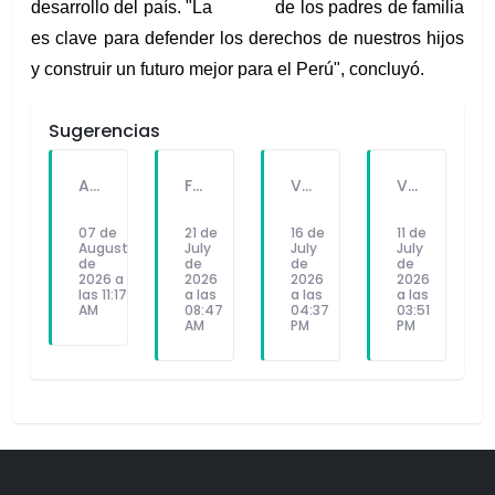
desarrollo del país. "La             de los padres de familia 
es clave para defender los derechos de nuestros hijos 
y construir un futuro mejor para el Perú", concluyó.
Sugerencias
A PEDIDO DEL PÚBLICO: "SEX Y DINERO" EL NUEVO SINGLE DE FATKINGBULLA
FALLECE FORTUNATO CHUQUITAYPE ANDRADE, “EL CHOLO”, REFERENTE DE LA SOLIDARIDAD Y LA CULTURA EN VILLA EL SALVADOR
VILLA EL SALVADOR RECIBE A ANA CORREA PARA PRESENTAR LIBRO SOBRE MEMORIA, TEATRO Y RESISTENCIA DURANTE EL CONFLICTO ARMADO INTERNO.
VILLA EL SALVADOR: EL ALCALDE GUIDO IÑIGO PERALTA PRIORIZÓ CONCIERTO DE SOMOS PERÚ Y NO ASISTIÓ AL DESFILE ESCOLAR CÍVICO CULTURAL 2026
07 de
21 de
16 de
11 de
August
July
July
July
de
de
de
de
2026 a
2026
2026
2026
las 11:17
a las
a las
a las
AM
08:47
04:37
03:51
AM
PM
PM