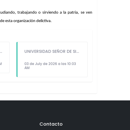
diando, trabajando o sirviendo a la patria, se ven 
 esta organización delictiva.     
GUIDO IÑIGO PERALTA PRIORIZÓ CONCIERTO DE SOMOS PERÚ Y NO ASISTIÓ AL DESFILE ESCOLAR CÍVICO CULTURAL 2026
UNIVERSIDAD SEÑOR DE SIPÁN PRESENTÓ ROBOT HUMANOIDE DE ÚLTIMA GENERACIÓN PARA FORTALECER LA INVESTIGACIÓN Y LA FORMACIÓN ACADÉMICA
PM
03 de July de 2026 a las 10:03
AM
Contacto