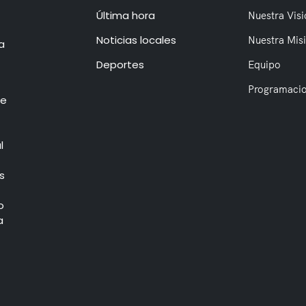
Última hora
Nuestra Visi
Noticias locales
Nuestra Mis
a
Deportes
Equipo
Programaci
de
l
s
o
a