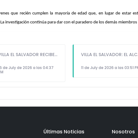
óvenes que recién cumplen la mayoría de edad que, en lugar de estar estu
 La investigación continúa para dar con el paradero de los demás miembros de
VILLA EL SALVADOR RECIBE A ANA CORREA PARA PRESENTAR LIBRO SOBRE MEMORIA, TEATRO Y RESISTENCIA DURANTE EL CONFLICTO ARMADO INTERNO.
VILLA EL SALVADOR: EL ALCALDE 
6 de July de 2026 a las 04:37
11 de July de 2026 a las 03:51 
PM
Últimas Noticias
Nosotros