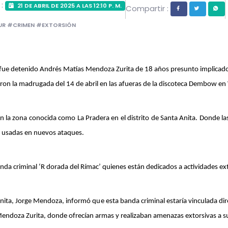
 :
21 DE ABRIL DE 2025 A LAS 12:10 P. M.
Compartir :
SUR #CRIMEN #EXTORSIÓN
, fue detenido Andrés Matías Mendoza Zurita de 18 años presunto implicado 
eron la madrugada del 14 de abril en las afueras de la discoteca Dembow en V
en la zona conocida como La Pradera en el distrito de Santa Anita. Donde l
er usadas en nuevos ataques. 
nda criminal ‘R dorada del Rímac’ quienes están dedicados a actividades ext
nita, Jorge Mendoza, informó que esta banda criminal estaría vinculada dire
ndoza Zurita, donde ofrecían armas y realizaban amenazas extorsivas a sus