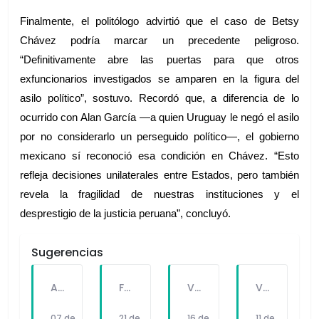
Finalmente, el politólogo advirtió que el caso de Betsy 
Chávez podría marcar un precedente peligroso. 
“Definitivamente abre las puertas para que otros 
exfuncionarios investigados se amparen en la figura del 
asilo político”, sostuvo. Recordó que, a diferencia de lo 
ocurrido con Alan García —a quien Uruguay le negó el asilo 
por no considerarlo un perseguido político—, el gobierno 
mexicano sí reconoció esa condición en Chávez. “Esto 
refleja decisiones unilaterales entre Estados, pero también 
revela la fragilidad de nuestras instituciones y el 
desprestigio de la justicia peruana”, concluyó.
Sugerencias
A PEDIDO DEL PÚBLICO: "SEX Y DINERO" EL NUEVO SINGLE DE FATKINGBULLA
FALLECE FORTUNATO CHUQUITAYPE ANDRADE, “EL CHOLO”, REFERENTE DE LA SOLIDARIDAD Y LA CULTURA EN VILLA EL SALVADOR
VILLA EL SALVADOR RECIBE A ANA CORREA PARA PRESENTAR LIBRO SOBRE MEMORIA, TEATRO Y RESISTENCIA DURANTE EL CONFLICTO ARMADO INTERNO.
VILLA EL SALVADOR: EL ALCALDE GUIDO IÑIGO PERALTA PRIORIZÓ CONCIERTO DE SOMOS PERÚ Y NO ASISTIÓ AL DESFILE ESCOLAR CÍVICO CULTURAL 2026
07 de
21 de
16 de
11 de