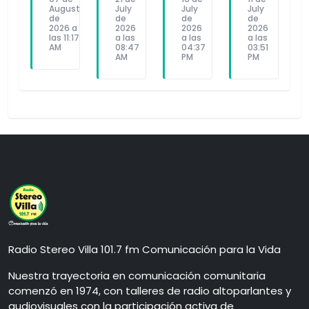
August
July
July
July
de
de
de
de
2026 a
2026
2026
2026
las 11:17
a las
a las
a las
AM
08:47
04:37
03:51
AM
PM
PM
Radio Stereo Villa 101.7 fm Comunicación para la Vida
Nuestra trayectoria en comunicación comunitaria
comenzó en 1974, con talleres de radio altoparlantes y
audiovisuales con la participación activa de