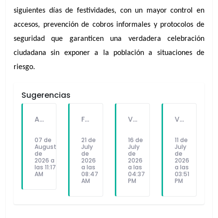
siguientes días de festividades, con un mayor control en 
accesos, prevención de cobros informales y protocolos de 
seguridad que garanticen una verdadera celebración 
ciudadana sin exponer a la población a situaciones de 
riesgo.
Sugerencias
A PEDIDO DEL PÚBLICO: "SEX Y DINERO" EL NUEVO SINGLE DE FATKINGBULLA
FALLECE FORTUNATO CHUQUITAYPE ANDRADE, “EL CHOLO”, REFERENTE DE LA SOLIDARIDAD Y LA CULTURA EN VILLA EL SALVADOR
VILLA EL SALVADOR RECIBE A ANA CORREA PARA PRESENTAR LIBRO SOBRE MEMORIA, TEATRO Y RESISTENCIA DURANTE EL CONFLICTO ARMADO INTERNO.
VILLA EL SALVADOR: EL ALCALDE GUIDO IÑIGO PERALTA PRIORIZÓ CONCIERTO DE SOMOS PERÚ Y NO ASISTIÓ AL DESFILE ESCOLAR CÍVICO CULTURAL 2026
07 de
21 de
16 de
11 de
August
July
July
July
de
de
de
de
2026 a
2026
2026
2026
las 11:17
a las
a las
a las
AM
08:47
04:37
03:51
AM
PM
PM