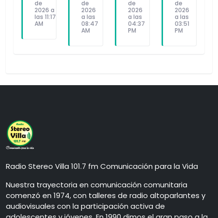
de
de
de
de
2026 a
2026
2026
2026
las 11:17
a las
a las
a las
AM
08:47
04:37
03:51
AM
PM
PM
Radio Stereo Villa 101.7 fm Comunicación para la Vida
Nuestra trayectoria en comunicación comunitaria
comenzó en 1974, con talleres de radio altoparlantes y
audiovisuales con la participación activa de
adolescentes y jóvenes. En 1990 dimos el gran paso a la