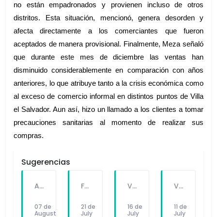
no están empadronados y provienen incluso de otros 
distritos. Esta situación, mencionó, genera desorden y 
afecta directamente a los comerciantes que fueron 
aceptados de manera provisional. Finalmente, Meza señaló 
que durante este mes de diciembre las ventas han 
disminuido considerablemente en comparación con años 
anteriores, lo que atribuye tanto a la crisis económica como 
al exceso de comercio informal en distintos puntos de Villa 
el Salvador. Aun así, hizo un llamado a los clientes a tomar 
precauciones sanitarias al momento de realizar sus 
compras.
Sugerencias
A PEDIDO DEL PÚBLICO: "SEX Y DINERO" EL NUEVO SINGLE DE FATKINGBULLA
FALLECE FORTUNATO CHUQUITAYPE ANDRADE, “EL CHOLO”, REFERENTE DE LA SOLIDARIDAD Y LA CULTURA EN VILLA EL SALVADOR
VILLA EL SALVADOR RECIBE A ANA CORREA PARA PRESENTAR LIBRO SOBRE MEMORIA, TEATRO Y RESISTENCIA DURANTE EL CONFLICTO ARMADO INTERNO.
VILLA EL SALVADOR: EL ALCALDE GUIDO IÑIGO PERALTA PRIORIZÓ CONCIERTO DE SOMOS PERÚ Y NO ASISTIÓ AL DESFILE ESCOLAR CÍVICO CULTURAL 2026
07 de
21 de
16 de
11 de
August
July
July
July