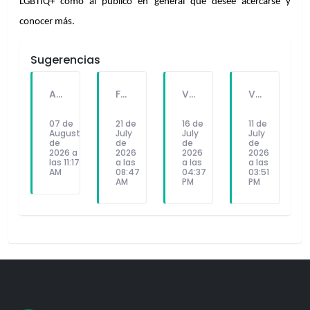
LGBTIQ+ como al público en general que desee acercarse y 
conocer más.
Sugerencias
A PEDIDO DEL PÚBLICO: "SEX Y DINERO" EL NUEVO SINGLE DE FATKINGBULLA
FALLECE FORTUNATO CHUQUITAYPE ANDRADE, “EL CHOLO”, REFERENTE DE LA SOLIDARIDAD Y LA CULTURA EN VILLA EL SALVADOR
VILLA EL SALVADOR RECIBE A ANA CORREA PARA PRESENTAR LIBRO SOBRE MEMORIA, TEATRO Y RESISTENCIA DURANTE EL CONFLICTO ARMADO INTERNO.
VILLA EL SALVADOR: EL ALCALDE GUIDO IÑIGO PERALTA PRIORIZÓ CONCIERTO DE SOMOS PERÚ Y NO ASISTIÓ AL DESFILE ESCOLAR CÍVICO CULTURAL 2026
07 de
21 de
16 de
11 de
August
July
July
July
de
de
de
de
2026 a
2026
2026
2026
las 11:17
a las
a las
a las
AM
08:47
04:37
03:51
AM
PM
PM