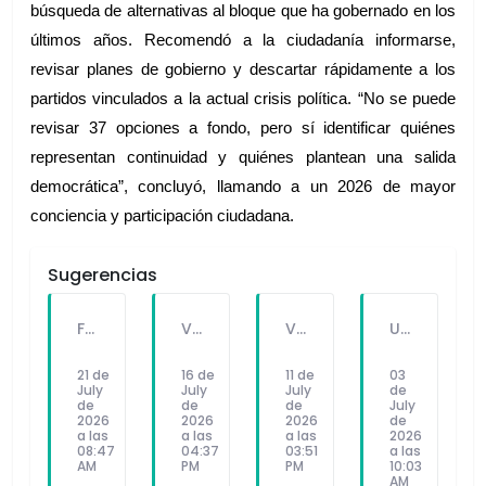
búsqueda de alternativas al bloque que ha gobernado en los 
últimos años. Recomendó a la ciudadanía informarse, 
revisar planes de gobierno y descartar rápidamente a los 
partidos vinculados a la actual crisis política. “No se puede 
revisar 37 opciones a fondo, pero sí identificar quiénes 
representan continuidad y quiénes plantean una salida 
democrática”, concluyó, llamando a un 2026 de mayor 
conciencia y participación ciudadana.
Sugerencias
FALLECE FORTUNATO CHUQUITAYPE ANDRADE, “EL CHOLO”, REFERENTE DE LA SOLIDARIDAD Y LA CULTURA EN VILLA EL SALVADOR
VILLA EL SALVADOR RECIBE A ANA CORREA PARA PRESENTAR LIBRO SOBRE MEMORIA, TEATRO Y RESISTENCIA DURANTE EL CONFLICTO ARMADO INTERNO.
VILLA EL SALVADOR: EL ALCALDE GUIDO IÑIGO PERALTA PRIORIZÓ CONCIERTO DE SOMOS PERÚ Y NO ASISTIÓ AL DESFILE ESCOLAR CÍVICO CULTURAL 2026
UNIVERSIDAD SEÑOR DE SIPÁN PRESENTÓ ROBOT HUMANOIDE DE ÚLTIMA GENERACIÓN PARA FORTALECER LA INVESTIGACIÓN Y LA FORMACIÓN ACADÉMICA
21 de
16 de
11 de
03
July
July
July
de
de
de
de
July
2026
2026
2026
de
a las
a las
a las
2026
08:47
04:37
03:51
a las
AM
PM
PM
10:03
AM