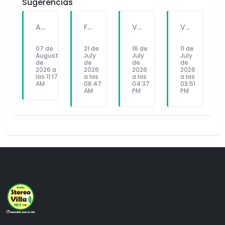
Sugerencias
A PEDIDO DEL PÚBLICO: "SEX Y DINERO" EL NUEVO SINGLE DE FATKINGBULLA
FALLECE FORTUNATO CHUQUITAYPE ANDRADE, “EL CHOLO”, REFERENTE DE LA SOLIDARIDAD Y LA CULTURA EN VILLA EL SALVADOR
VILLA EL SALVADOR RECIBE A ANA CORREA PARA PRESENTAR LIBRO SOBRE MEMORIA, TEATRO Y RESISTENCIA DURANTE EL CONFLICTO ARMADO INTERNO.
VILLA EL SALVADOR: EL ALCALDE GUIDO IÑIGO PERALTA PRIORIZÓ CONCIERTO DE SOMOS PERÚ Y NO ASISTIÓ AL DESFILE ESCOLAR CÍVICO CULTURAL 2026
07 de
21 de
16 de
11 de
August
July
July
July
de
de
de
de
2026 a
2026
2026
2026
las 11:17
a las
a las
a las
AM
08:47
04:37
03:51
AM
PM
PM