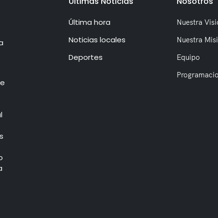
Últimas Noticias
Nosotros
Última hora
Nuestra Visi
Noticias locales
Nuestra Mis
a
Deportes
Equipo
Programaci
de
l
s
o
a