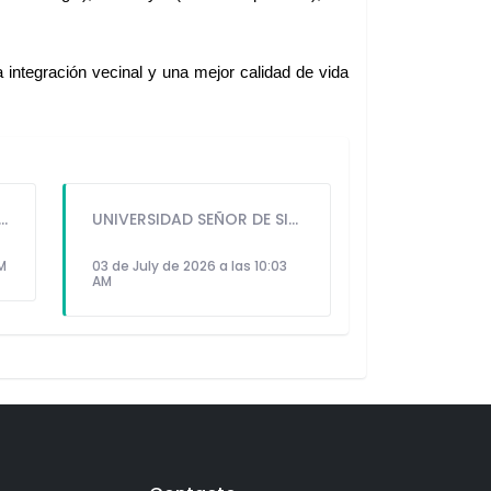
ntegración vecinal y una mejor calidad de vida 
GUIDO IÑIGO PERALTA PRIORIZÓ CONCIERTO DE SOMOS PERÚ Y NO ASISTIÓ AL DESFILE ESCOLAR CÍVICO CULTURAL 2026
UNIVERSIDAD SEÑOR DE SIPÁN PRESENTÓ ROBOT HUMANOIDE DE ÚLTIMA GENERACIÓN PARA FORTALECER LA INVESTIGACIÓN Y LA FORMACIÓN ACADÉMICA
PM
03 de July de 2026 a las 10:03
AM