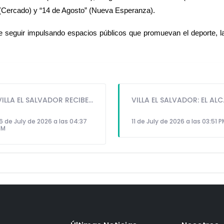
" (Cercado) y “14 de Agosto” (Nueva Esperanza).
 seguir impulsando espacios públicos que promuevan el deporte, la i
VILLA EL SALVADOR RECIBE A ANA CORREA PARA PRESENTAR LIBRO SOBRE MEMORIA, TEATRO Y RESISTENCIA DURANTE EL CONFLICTO ARMADO INTERNO.
VILLA EL SALVADOR: EL ALCALDE 
6 de July de 2026 a las 04:37
11 de July de 2026 a las 03:51 
PM