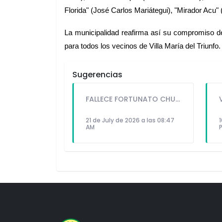
Florida" (José Carlos Mariátegui), "Mirador Acu
La municipalidad reafirma así su compromiso de
para todos los vecinos de Villa María del Triunfo.
Sugerencias
FALLECE FORTUNATO CHUQUITAYPE ANDRADE, “EL CHOLO”, REFERENTE DE LA SOLIDARIDAD Y LA CULTURA EN VILLA EL SALVADOR
21 de July de 2026 a las 08:47
1
AM