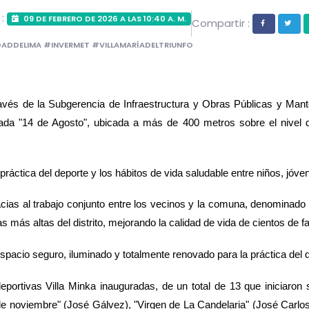
 :
09 DE FEBRERO DE 2026 A LAS 10:40 A. M.
Compartir :
ADDELIMA #INVERMET #VILLAMARÍADELTRIUNFO
través de la Subgerencia de Infraestructura y Obras Públicas y Mant
minada "14 de Agosto", ubicada a más de 400 metros sobre el nivel
práctica del deporte y los hábitos de vida saludable entre niños, jóv
cias al trabajo conjunto entre los vecinos y la comuna, denominado 
as más altas del distrito, mejorando la calidad de vida de cientos de fa
spacio seguro, iluminado y totalmente renovado para la práctica del d
eportivas Villa Minka inauguradas, de un total de 13 que iniciaron 
de noviembre" (José Gálvez), "Virgen de La Candelaria" (José Carlo