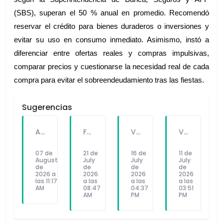
(SBS), superan el 50 % anual en promedio. Recomendó 
reservar el crédito para bienes duraderos o inversiones y 
evitar su uso en consumo inmediato. Asimismo, instó a 
diferenciar entre ofertas reales y compras impulsivas, 
comparar precios y cuestionarse la necesidad real de cada 
compra para evitar el sobreendeudamiento tras las fiestas.
Sugerencias
A PEDIDO DEL PÚBLICO: "SEX Y DINERO" EL NUEVO SINGLE DE FATKINGBULLA
FALLECE FORTUNATO CHUQUITAYPE ANDRADE, “EL CHOLO”, REFERENTE DE LA SOLIDARIDAD Y LA CULTURA EN VILLA EL SALVADOR
VILLA EL SALVADOR RECIBE A ANA CORREA PARA PRESENTAR LIBRO SOBRE MEMORIA, TEATRO Y RESISTENCIA DURANTE EL CONFLICTO ARMADO INTERNO.
VILLA EL SALVADOR: EL ALCALDE GUIDO IÑIGO PERALTA PRIORIZÓ CONCIERTO DE SOMOS PERÚ Y NO ASISTIÓ AL DESFILE ESCOLAR CÍVICO CULTURAL 2026
07 de
21 de
16 de
11 de
August
July
July
July
de
de
de
de
2026 a
2026
2026
2026
las 11:17
a las
a las
a las
AM
08:47
04:37
03:51
AM
PM
PM