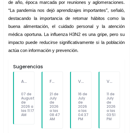
de año, época marcada por reuniones y aglomeraciones. 
“La pandemia nos dejó aprendizajes importantes”, señaló, 
destacando la importancia de retomar hábitos como la 
buena alimentación, el cuidado personal y la atención 
médica oportuna. La influenza H3N2 es una gripe, pero su 
impacto puede reducirse significativamente si la población 
actúa con información y prevención.
Sugerencias
A PEDIDO DEL PÚBLICO: "SEX Y DINERO" EL NUEVO SINGLE DE FATKINGBULLA
FALLECE FORTUNATO CHUQUITAYPE ANDRADE, “EL CHOLO”, REFERENTE DE LA SOLIDARIDAD Y LA CULTURA EN VILLA EL SALVADOR
VILLA EL SALVADOR RECIBE A ANA CORREA PARA PRESENTAR LIBRO SOBRE MEMORIA, TEATRO Y RESISTENCIA DURANTE EL CONFLICTO ARMADO INTERNO.
VILLA EL SALVADOR: EL ALCALDE GUIDO IÑIGO PERALTA PRIORIZÓ CONCIERTO DE SOMOS PERÚ Y NO ASISTIÓ AL DESFILE ESCOLAR CÍVICO CULTURAL 2026
07 de
21 de
16 de
11 de
August
July
July
July
de
de
de
de
2026 a
2026
2026
2026
las 11:17
a las
a las
a las
AM
08:47
04:37
03:51
AM
PM
PM