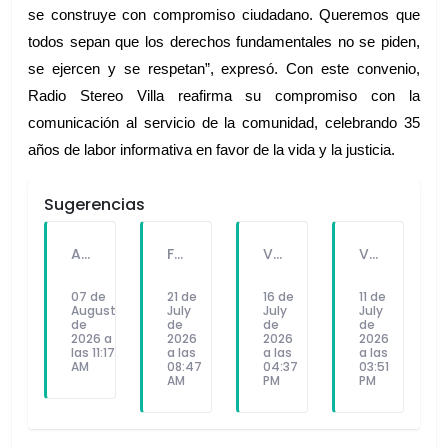
se construye con compromiso ciudadano. Queremos que 
todos sepan que los derechos fundamentales no se piden, 
se ejercen y se respetan”, expresó. Con este convenio, 
Radio Stereo Villa reafirma su compromiso con la 
comunicación al servicio de la comunidad, celebrando 35 
años de labor informativa en favor de la vida y la justicia.
Sugerencias
A PEDIDO DEL PÚBLICO: "SEX Y DINERO" EL NUEVO SINGLE DE FATKINGBULLA
FALLECE FORTUNATO CHUQUITAYPE ANDRADE, “EL CHOLO”, REFERENTE DE LA SOLIDARIDAD Y LA CULTURA EN VILLA EL SALVADOR
VILLA EL SALVADOR RECIBE A ANA CORREA PARA PRESENTAR LIBRO SOBRE MEMORIA, TEATRO Y RESISTENCIA DURANTE EL CONFLICTO ARMADO INTERNO.
VILLA EL SALVADOR: EL ALCALDE GUIDO IÑIGO PERALTA PRIORIZÓ CONCIERTO DE SOMOS PERÚ Y NO ASISTIÓ AL DESFILE ESCOLAR CÍVICO CULTURAL 2026
07 de
21 de
16 de
11 de
August
July
July
July
de
de
de
de
2026 a
2026
2026
2026
las 11:17
a las
a las
a las
AM
08:47
04:37
03:51
AM
PM
PM