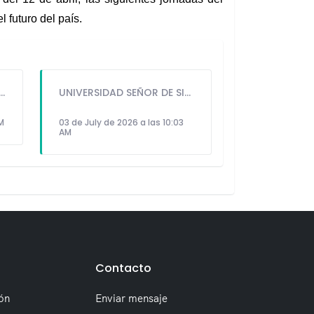
 futuro del país.
GUIDO IÑIGO PERALTA PRIORIZÓ CONCIERTO DE SOMOS PERÚ Y NO ASISTIÓ AL DESFILE ESCOLAR CÍVICO CULTURAL 2026
UNIVERSIDAD SEÑOR DE SIPÁN PRESENTÓ ROBOT HUMANOIDE DE ÚLTIMA GENERACIÓN PARA FORTALECER LA INVESTIGACIÓN Y LA FORMACIÓN ACADÉMICA
PM
03 de July de 2026 a las 10:03
AM
Contacto
ón
Enviar mensaje