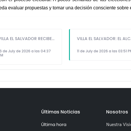
da evaluar propuestas y tomar una decisión consciente sobre el
VILLA EL SALVADOR RECIBE A ANA CORREA PARA PRESENTAR LIBRO SOBRE MEMORIA, TEATRO Y RESISTENCIA DURANTE EL CONFLICTO ARMADO INTERNO.
VILLA EL SALVADOR: EL ALCALDE 
6 de July de 2026 a las 04:37
11 de July de 2026 a las 03:51 
PM
Últimas Noticias
Nosotros
Última hora
Nuestra Visi