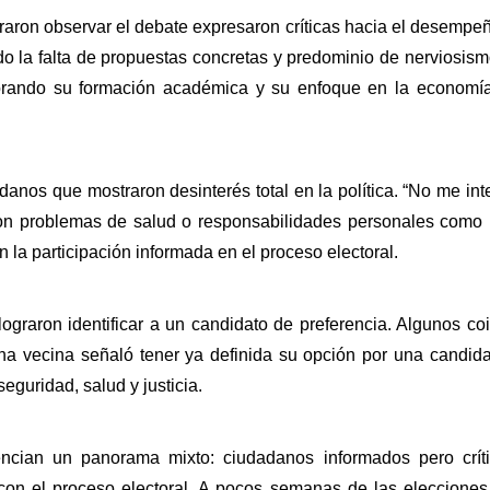
raron observar el debate expresaron críticas hacia el desempeñ
o la falta de propuestas concretas y predominio de nerviosismo
orando su formación académica y su enfoque en la economía 
anos que mostraron desinterés total en la política. “No me inter
on problemas de salud o responsabilidades personales como mo
n la participación informada en el proceso electoral.
lograron identificar a un candidato de preferencia. Algunos 
na vecina señaló tener ya definida su opción por una candida
eguridad, salud y justicia.
ncian un panorama mixto: ciudadanos informados pero crític
on el proceso electoral. A pocos semanas de las elecciones de