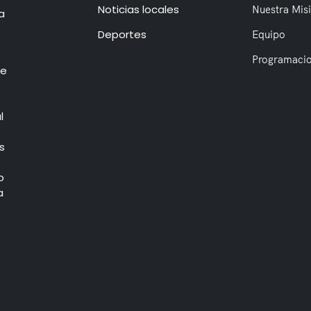
Noticias locales
Nuestra Mis
a
Deportes
Equipo
Programaci
de
l
s
o
a