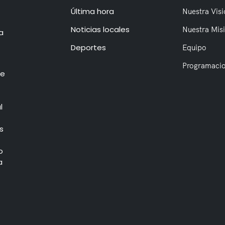
Última hora
Nuestra Visi
Noticias locales
Nuestra Mis
a
Deportes
Equipo
Programaci
de
l
s
o
a