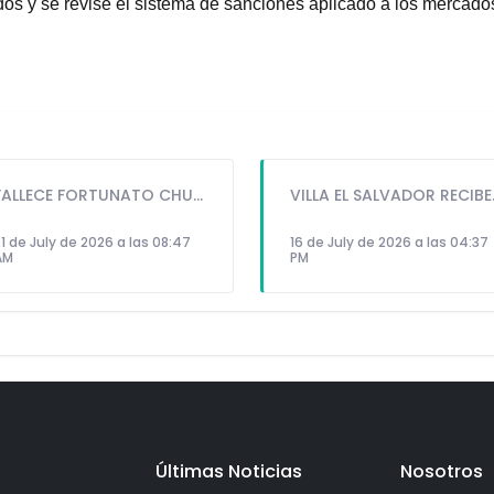
dos y se revise el sistema de sanciones aplicado a los mercado
FALLECE FORTUNATO CHUQUITAYPE ANDRADE, “EL CHOLO”, REFERENTE DE LA SOLIDARIDAD Y LA CULTURA EN VILLA EL SALVADOR
VILLA EL SALVADOR RECIBE A AN
1 de July de 2026 a las 08:47
16 de July de 2026 a las 04:37
AM
PM
Últimas Noticias
Nosotros