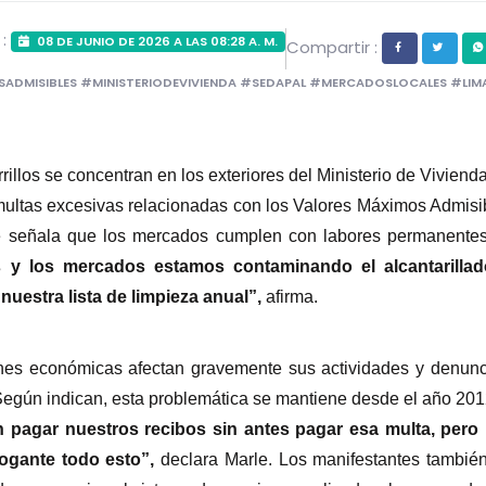
 :
08 DE JUNIO DE 2026 A LAS 08:28 A. M.
Compartir :
ADMISIBLES #MINISTERIODEVIVIENDA #SEDAPAL #MERCADOSLOCALES #LIM
los se concentran en los exteriores del Ministerio de Viviend
multas excesivas relacionadas con los Valores Máximos Admisibl
rle señala que los mercados cumplen con labores permanentes
s y los mercados estamos contaminando el alcantarilla
nuestra lista de limpieza anual”, 
afirma.
nes económicas afectan gravemente sus actividades y denunc
egún indican, esta problemática se mantiene desde el año 2012
 pagar nuestros recibos sin antes pagar esa multa, pero 
gante todo esto”,
 declara Marle. Los manifestantes también 