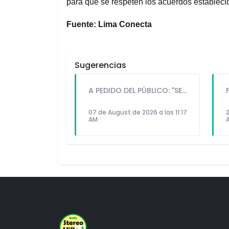
para que se respeten los acuerdos estableci
Fuente: Lima Conecta
Sugerencias
A PEDIDO DEL PÚBLICO: "SEX Y DINERO" EL NUEVO SINGLE DE FATKINGBULLA
07 de August de 2026 a las 11:17
2
AM