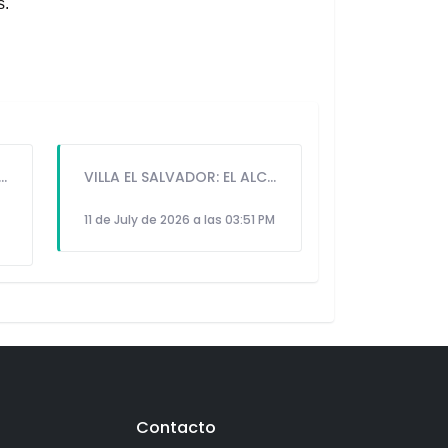
s.
A CORREA PARA PRESENTAR LIBRO SOBRE MEMORIA, TEATRO Y RESISTENCIA DURANTE EL CONFLICTO ARMADO INTERNO.
VILLA EL SALVADOR: EL ALCALDE GUIDO IÑIGO PERALTA PRIORIZÓ CONCIERTO DE SOMOS PERÚ Y NO ASISTIÓ AL DESFILE ESCOLAR CÍVICO CULTURAL 2026
11 de July de 2026 a las 03:51 PM
Contacto