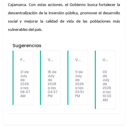
Cajamarca. Con estas acciones, el Gobierno busca fortalecer la 
descentralización de la inversión pública, promover el desarrollo 
social y mejorar la calidad de vida de las poblaciones más 
vulnerables del país.
Sugerencias
FALLECE FORTUNATO CHUQUITAYPE ANDRADE, “EL CHOLO”, REFERENTE DE LA SOLIDARIDAD Y LA CULTURA EN VILLA EL SALVADOR
VILLA EL SALVADOR RECIBE A ANA CORREA PARA PRESENTAR LIBRO SOBRE MEMORIA, TEATRO Y RESISTENCIA DURANTE EL CONFLICTO ARMADO INTERNO.
VILLA EL SALVADOR: EL ALCALDE GUIDO IÑIGO PERALTA PRIORIZÓ CONCIERTO DE SOMOS PERÚ Y NO ASISTIÓ AL DESFILE ESCOLAR CÍVICO CULTURAL 2026
UNIVERSIDAD SEÑOR DE SIPÁN PRESENTÓ ROBOT HUMANOIDE DE ÚLTIMA GENERACIÓN PARA FORTALECER LA INVESTIGACIÓN Y LA FORMACIÓN ACADÉMICA
21 de
16 de
11 de
03
July
July
July
de
de
de
de
July
2026
2026
2026
de
a las
a las
a las
2026
08:47
04:37
03:51
a las
AM
PM
PM
10:03
AM