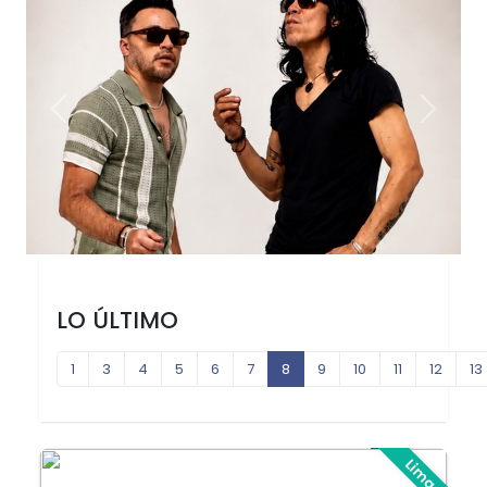
Previous
Next
LO ÚLTIMO
1
3
4
5
6
7
8
9
10
11
12
13
Lima