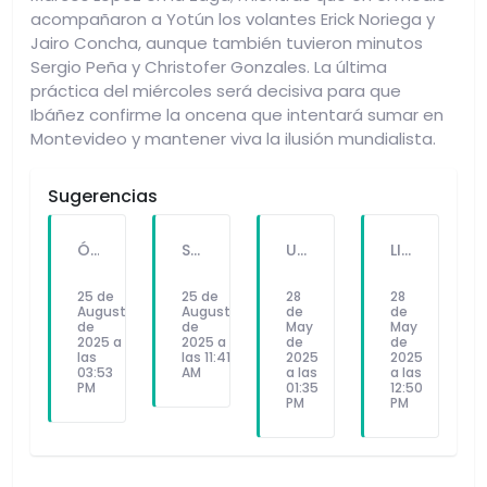
acompañaron a Yotún los volantes Erick Noriega y
Jairo Concha, aunque también tuvieron minutos
Sergio Peña y Christofer Gonzales. La última
práctica del miércoles será decisiva para que
Ibáñez confirme la oncena que intentará sumar en
Montevideo y mantener viva la ilusión mundialista.
Sugerencias
ÓSCAR IBÁÑEZ PONE A PUNTO A LA SELECCIÓN PARA ENFRENTAR A URUGUAY Y PARAGUAY
SIN GUERRERO NI LAPADULA, VALERA LIDERA EL ATAQUE DE LA SELECCIÓN PERUANA
UNIVERSITARIO YA PIENSA EN OCTAVOS: ¿CUÁNDO SE JUGARÁN LOS CRUCES?
LIGA PERUANA DE VÓLEY 2025-2026 INICIARÁ EN NOVIEMBRE Y PODRÍA JUGARSE EN PROVINCIA
25 de
25 de
28
28
August
August
de
de
de
de
May
May
2025 a
2025 a
de
de
las
las 11:41
2025
2025
03:53
AM
a las
a las
PM
01:35
12:50
PM
PM