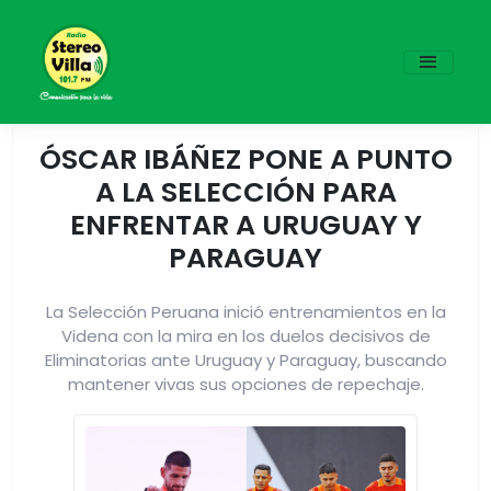
ÓSCAR IBÁÑEZ PONE A PUNTO
A LA SELECCIÓN PARA
ENFRENTAR A URUGUAY Y
PARAGUAY
La Selección Peruana inició entrenamientos en la
Videna con la mira en los duelos decisivos de
Eliminatorias ante Uruguay y Paraguay, buscando
mantener vivas sus opciones de repechaje.