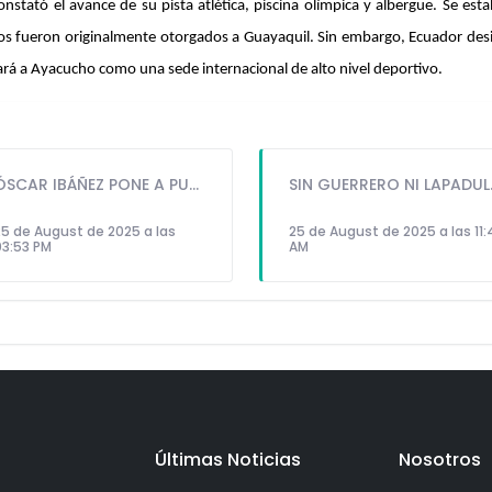
tató el avance de su pista atlética, piscina olímpica y albergue. Se establ
 fueron originalmente otorgados a Guayaquil. Sin embargo, Ecuador desisti
dará a Ayacucho como una sede internacional de alto nivel deportivo.
ÓSCAR IBÁÑEZ PONE A PUNTO A LA SELECCIÓN PARA ENFRENTAR A URUGUAY Y PARAGUAY
SIN GUERRERO NI 
25 de August de 2025 a las
25 de August de 2025 a las 11:
03:53 PM
AM
Últimas Noticias
Nosotros