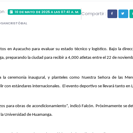
on :
10 DE MAYO DE 2025 A LAS 07:41 A. M.
Compartir :
DSANCRISTÓBAL
ntos en Ayacucho para evaluar su estado técnico y logístico. Bajo la direcc
, preparando la ciudad para recibir a 4,000 atletas entre el 22 de noviembr
ra la ceremonia inaugural, y planteles como Nuestra Señora de las Merc
r con estándares internacionales.  El evento deportivo se llevará tanto e
os para obras de acondicionamiento”, indicó Falcón. Próximamente se defin
y la Universidad de Huamanga.