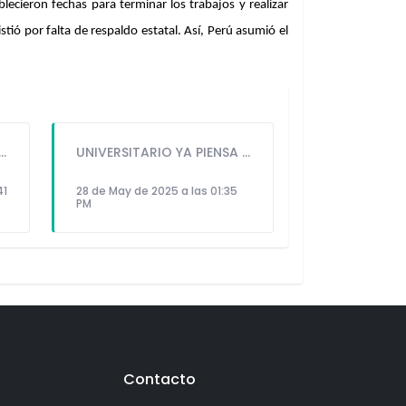
ecieron fechas para terminar los trabajos y realizar 
ó por falta de respaldo estatal. Así, Perú asumió el 
LAPADULA, VALERA LIDERA EL ATAQUE DE LA SELECCIÓN PERUANA
UNIVERSITARIO YA PIENSA EN OCTAVOS: ¿CUÁNDO SE JUGARÁN LOS CRUCES?
41
28 de May de 2025 a las 01:35
PM
Contacto