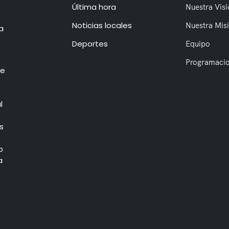
Última hora
Nuestra Visi
Noticias locales
Nuestra Mis
a
Deportes
Equipo
Programaci
de
l
s
o
a