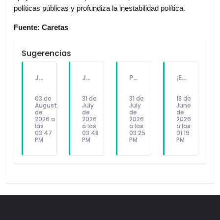
políticas públicas y profundiza la inestabilidad política.
Fuente: Caretas
Sugerencias
JNE DESPLEGÓ MONITORES DE PREVENCIÓN DE CONFLICTOS A DIVERSAS REGIONES PARA GARANTIZAR UN PROCESO ELECTORAL PACÍFICO Y SEGURO
JNE CAPACITÓ EN TEMAS ELECTORALES A MÁS DE SIETE MIL SERVIDORES DEL ESTADO
PRESIDENTA KEIKO FUJIMORI ANUNCIA CONVENIO PARA RECONSTRUCCIÓN DE VIVIENDAS AFECTADAS POR SISMO EN JUNÍN
¡EL VOTO DEL PUEBLO NO SE TOCA! JUNTOS POR EL PERÚ CONVOCA MOVILIZACIÓN NACIONAL EN DEFENSA DE LA DEMOCRACIA
03 de
31 de
31 de
18 de
August
July
July
June
de
de
de
de
2026 a
2026
2026
2026
las
a las
a las
a las
03:47
03:48
03:25
01:19
PM
PM
PM
PM