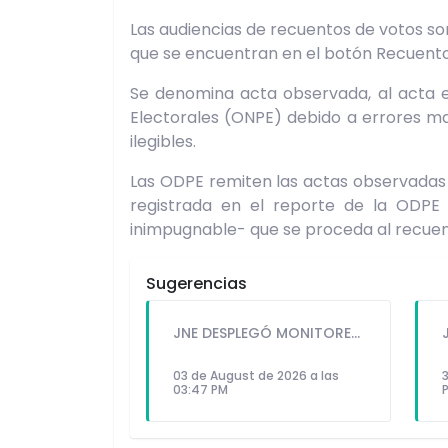
Las audiencias de recuentos de votos so
que se encuentran en el botón Recuento 
Se denomina acta observada, al acta e
Electorales (ONPE) debido a errores m
ilegibles.
Las ODPE remiten las actas observadas a
registrada en el reporte de la ODPE 
inimpugnable- que se proceda al recuen
Sugerencias
JNE DESPLEGÓ MONITORES DE PREVENCIÓN DE CONFLICTOS A DIVERSAS REGIONES PARA GARANTIZAR UN PROCESO ELECTORAL PACÍFICO Y SEGURO
03 de August de 2026 a las
3
03:47 PM