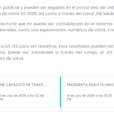
n públicas y pueden ser seguidas en el portal web del JN
de votos EG 2026, así como a través del canal JNE Media
lectoral que no puede ser contabilizada en el sistema
ateriales, como una equivocación numérica de votos, tr
 los JEE para ser resueltas. Esos resultados pueden ser
no puede ser subsanada a través del cotejo, el JEE
to de votos.
JNE CAPACITÓ EN TEMAS ELECTORALES A MÁS DE SIETE MIL SERVIDORES DEL ESTADO
PRESIDENTA 
1 de July de 2026 a las 03:48
31 de July de 2026 a las 03:25
PM
PM