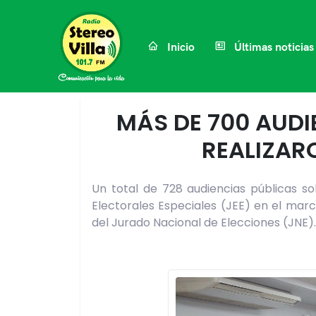
Inicio
Últimas noticias
MÁS DE 700 AUDI
REALIZAR
Un total de 728 audiencias públicas so
Electorales Especiales (JEE) en el marc
del Jurado Nacional de Elecciones (JNE).