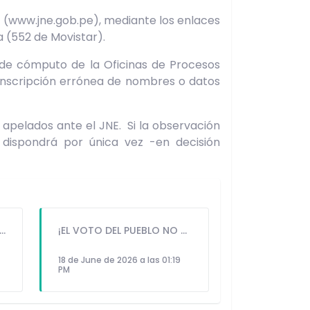
E (www.jne.gob.pe), mediante los enlaces
 (552 de Movistar).
 de cómputo de la Oficinas de Procesos
anscripción errónea de nombres o datos
 apelados ante el JNE. Si la observación
 dispondrá por única vez -en decisión
KEIKO FUJIMORI ANUNCIA CONVENIO PARA RECONSTRUCCIÓN DE VIVIENDAS AFECTADAS POR SISMO EN JUNÍN
¡EL VOTO DEL PUEBLO NO SE TOCA! JUNTOS POR EL PERÚ CONVOCA MOVILIZACIÓN NACIONAL EN DEFENSA DE LA DEMOCRACIA
18 de June de 2026 a las 01:19
PM