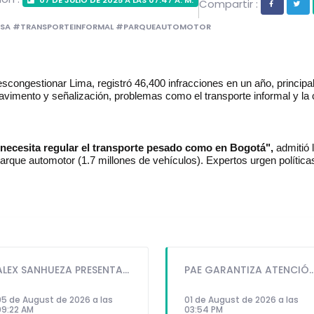
Compartir :
RESA #TRANSPORTEINFORMAL #PARQUEAUTOMOTOR
descongestionar Lima, registró 46,400 infracciones en un año, princip
imento y señalización, problemas como el transporte informal y la ci
 necesita regular el transporte pesado como en Bogotá",
 admitió 
rque automotor (1.7 millones de vehículos). Expertos urgen políticas 
ALEX SANHUEZA PRESENTA "QUIÉREME", UN EMOTIVO SENCILLO QUE APUESTA POR LAS SEGUNDAS OPORTUNIDADES
PAE GARANTIZA ATENCIÓN A MÁS DE 4.1 MILLONES DE ESTUDIANTES A NIVEL NACIONAL DUR
05 de August de 2026 a las
01 de August de 2026 a las
09:22 AM
03:54 PM