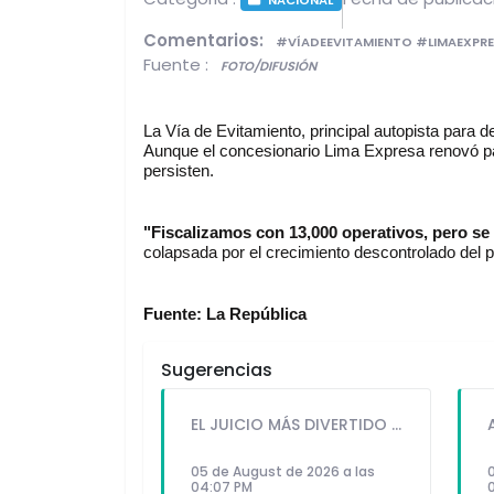
Comentarios:
#VÍADEEVITAMIENTO #LIMAEXP
Fuente :
FOTO/DIFUSIÓN
La Vía de Evitamiento, principal autopista para 
Aunque el concesionario Lima Expresa renovó pav
persisten.
"Fiscalizamos con 13,000 operativos, pero se
colapsada por el crecimiento descontrolado del pa
Fuente: La República
Sugerencias
EL JUICIO MÁS DIVERTIDO DE LOS CUENTOS FAMILIARES REGRESA POR EL "DÍA DEL NIÑO"
05 de August de 2026 a las
04:07 PM