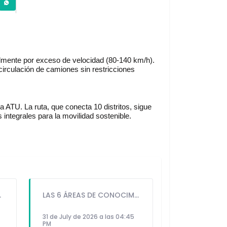
almente por exceso de velocidad (80-140 km/h). 
rculación de camiones sin restricciones 
la ATU. La ruta, que conecta 10 distritos, sigue 
integrales para la movilidad sostenible.
ANTE TODO EL AÑO ESCOLAR
LAS 6 ÁREAS DE CONOCIMIENTO MÁS DEMANDADAS HOY EN LOS PROFESIONALES EN INGENIERÍA
31 de July de 2026 a las 04:45
PM